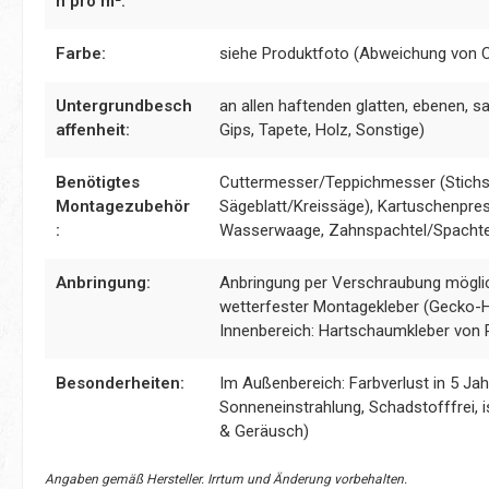
n pro m²:
Farbe:
siehe Produktfoto (Abweichung von 
Untergrundbesch
an allen haftenden glatten, ebenen, s
affenheit:
Gips, Tapete, Holz, Sonstige)
Benötigtes
Cuttermesser/Teppichmesser (Stichs
Montagezubehör
Sägeblatt/Kreissäge), Kartuschenpress
:
Wasserwaage, Zahnspachtel/Spachte
Anbringung:
Anbringung per Verschraubung möglic
wetterfester Montagekleber (Gecko-Hy
Innenbereich: Hartschaumkleber von 
Besonderheiten:
Im Außenbereich: Farbverlust in 5 J
Sonneneinstrahlung, Schadstofffrei, 
& Geräusch)
Angaben gemäß Hersteller. Irrtum und Änderung vorbehalten.