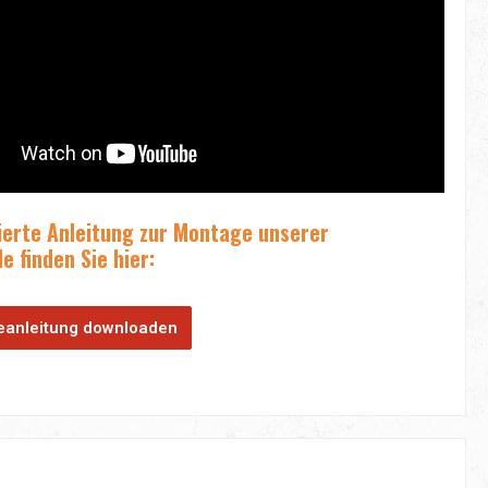
lierte Anleitung zur Montage unserer
 finden Sie hier:
anleitung downloaden