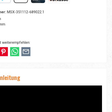
yPal
Apple Pay
Kreditkarte
Vorkasse
mer:
MSX-351112-689022.1
m
 mm
t weiterempfehlen:
nleitung