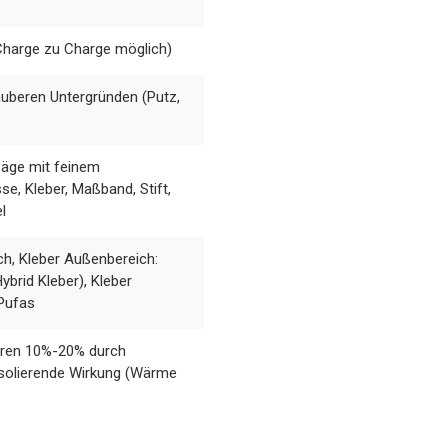
Charge zu Charge möglich)
auberen Untergründen (Putz,
äge mit feinem
e, Kleber, Maßband, Stift,
l
h, Kleber Außenbereich:
brid Kleber), Kleber
Pufas
ahren 10%-20% durch
isolierende Wirkung (Wärme