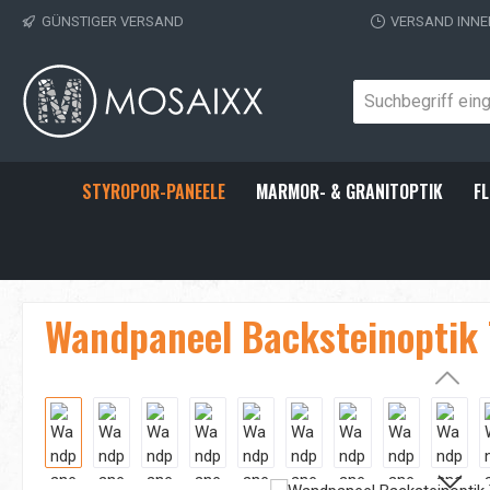
GÜNSTIGER VERSAND
VERSAND INNE
 Hauptinhalt springen
Zur Suche springen
Zur Hauptnavigation springen
STYROPOR-PANEELE
MARMOR- & GRANITOPTIK
FL
Wandpaneel Backsteinoptik T
Bildergalerie überspringen