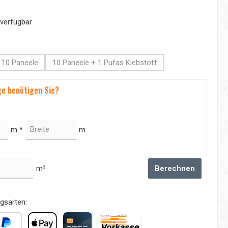
verfügbar
swählen
10 Paneele
10 Paneele + 1 Pufas Klebstoff
tion ist zurzeit nicht verfügbar.)
(Diese Option ist zurzeit nicht verfügbar.)
(Diese Option ist zurzeit nicht verfügbar.)
e benötigen Sie?
m *
m
m²
Berechnen
gsarten: