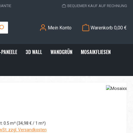
RANTIE
BEQUEMER KAUF AUF RECHNUNG
Mein Konto
Warenkorb
0,00 €
-PANEELE
3D WALL
WANDGRÜN
MOSAIKFLIESEN
:
t:
0.5 m²
(34,98 € / 1 m²)
MwSt. zzgl. Versandkosten