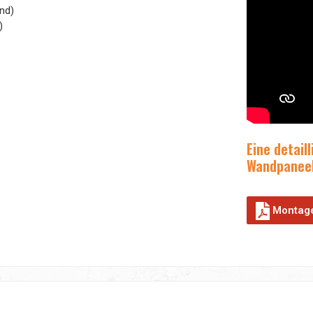
and)
)
Eine detail
Wandpaneele
Montage