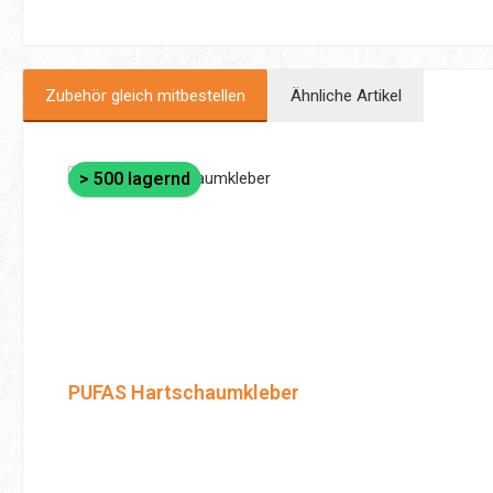
Zubehör gleich mitbestellen
Ähnliche Artikel
Produktgalerie überspringen
> 500 lagernd
PUFAS Hartschaumkleber