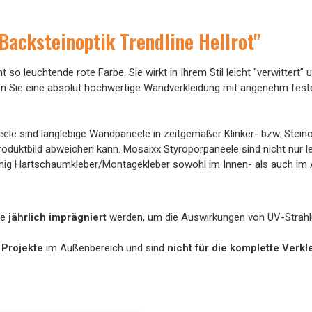
acksteinoptik Trendline Hellrot"
so leuchtende rote Farbe. Sie wirkt in Ihrem Stil leicht "verwittert"
Sie eine absolut hochwertige Wandverkleidung mit angenehm fester
le sind langlebige Wandpaneele in zeitgemäßer Klinker- bzw. Steinopt
m Produktbild abweichen kann. Mosaixx Styroporpaneele sind nicht nur
wenig Hartschaumkleber/Montagekleber sowohl im Innen- als auch im
le
jährlich imprägniert
werden, um die Auswirkungen von UV-Strahlun
 Projekte
im Außenbereich und sind
nicht für die komplette Ver