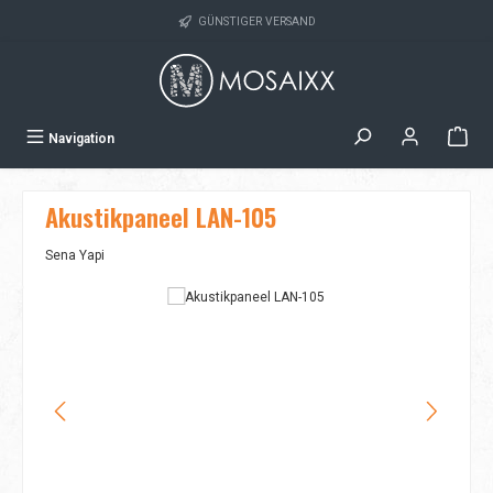
Zum Hauptinhalt springen
GÜNSTIGER VERSAND
Navigation
Akustikpaneel LAN-105
Sena Yapi
Bildergalerie überspringen