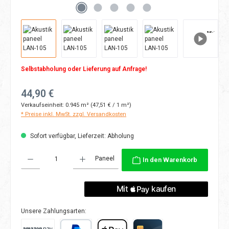
Selbstabholung oder Lieferung auf Anfrage!
Regulärer Preis:
44,90 €
Verkaufseinheit:
0.945 m²
(47,51 € / 1 m²)
* Preise inkl. MwSt. zzgl. Versandkosten
Sofort verfügbar, Lieferzeit: Abholung
Produkt Anzahl: Gib den gewünschten Wert ein oder benutze die Schaltflächen
Paneel
In den Warenkorb
Unsere Zahlungsarten: