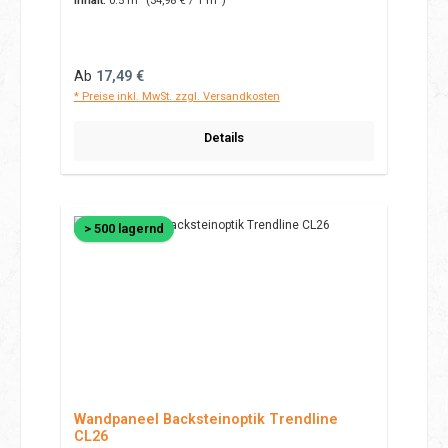
Inhalt:
0.5 m²
(34,98 € / 1 m²)
Regulärer Preis:
Ab
17,49 €
* Preise inkl. MwSt. zzgl. Versandkosten
Details
> 500 lagernd
Wandpaneel Backsteinoptik Trendline
CL26