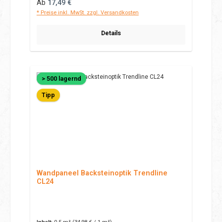
Regulärer Preis:
Ab
17,49 €
* Preise inkl. MwSt. zzgl. Versandkosten
Details
> 500 lagernd
Tipp
Wandpaneel Backsteinoptik Trendline
CL24