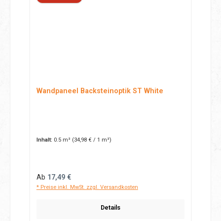
Wandpaneel Backsteinoptik ST White
Inhalt:
0.5 m²
(34,98 € / 1 m²)
Regulärer Preis:
Ab
17,49 €
* Preise inkl. MwSt. zzgl. Versandkosten
Details