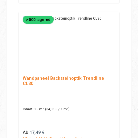
> 500 lagernd
Wandpaneel Backsteinoptik Trendline
CL30
Inhalt:
0.5 m²
(34,98 € / 1 m²)
Regulärer Preis:
Ab
17,49 €