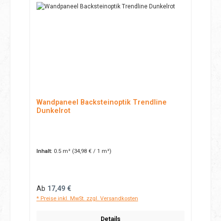
Wandpaneel Backsteinoptik Trendline
Dunkelrot
Inhalt:
0.5 m²
(34,98 € / 1 m²)
Regulärer Preis:
Ab
17,49 €
* Preise inkl. MwSt. zzgl. Versandkosten
Details