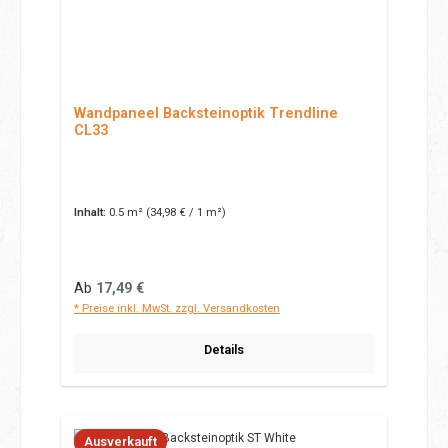
Wandpaneel Backsteinoptik Trendline
CL33
Inhalt:
0.5 m²
(34,98 € / 1 m²)
Regulärer Preis:
Ab
17,49 €
* Preise inkl. MwSt. zzgl. Versandkosten
Details
Ausverkauft