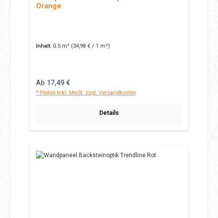
Orange
Inhalt:
0.5 m²
(34,98 € / 1 m²)
Regulärer Preis:
Ab
17,49 €
* Preise inkl. MwSt. zzgl. Versandkosten
Details