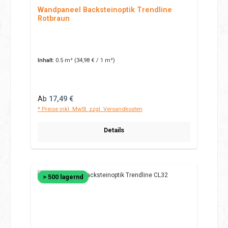
Wandpaneel Backsteinoptik Trendline
Rotbraun
Inhalt:
0.5 m²
(34,98 € / 1 m²)
Regulärer Preis:
Ab
17,49 €
* Preise inkl. MwSt. zzgl. Versandkosten
Details
> 500 lagernd