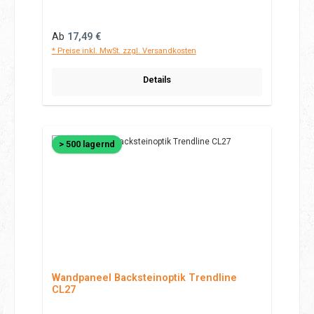
Regulärer Preis:
Ab
17,49 €
* Preise inkl. MwSt. zzgl. Versandkosten
Details
> 500 lagernd
Wandpaneel Backsteinoptik Trendline
CL27