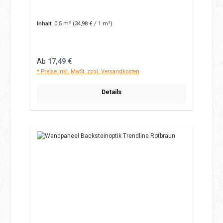
Inhalt:
0.5 m²
(34,98 € / 1 m²)
Regulärer Preis:
Ab
17,49 €
* Preise inkl. MwSt. zzgl. Versandkosten
Details