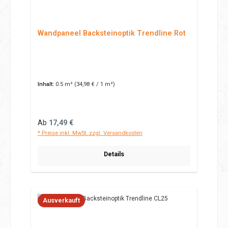
Wandpaneel Backsteinoptik Trendline Rot
Inhalt:
0.5 m²
(34,98 € / 1 m²)
Regulärer Preis:
Ab
17,49 €
* Preise inkl. MwSt. zzgl. Versandkosten
Details
Ausverkauft