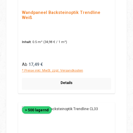
Wandpaneel Backsteinoptik Trendline
Weiß
Inhalt:
0.5 m²
(34,98 € / 1 m²)
Regulärer Preis:
Ab
17,49 €
* Preise inkl. MwSt. zzgl. Versandkosten
Details
> 500 lagernd