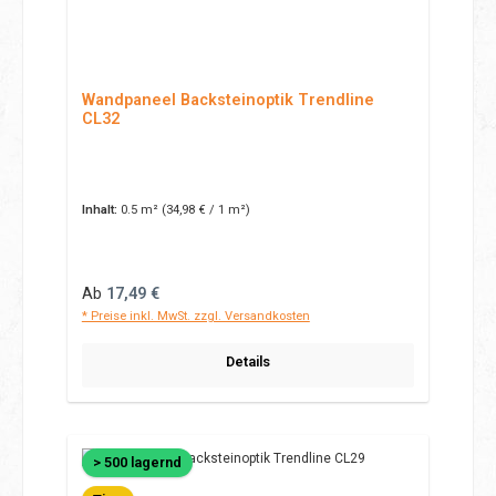
Wandpaneel Backsteinoptik Trendline
CL32
Inhalt:
0.5 m²
(34,98 € / 1 m²)
Regulärer Preis:
Ab
17,49 €
* Preise inkl. MwSt. zzgl. Versandkosten
Details
> 500 lagernd