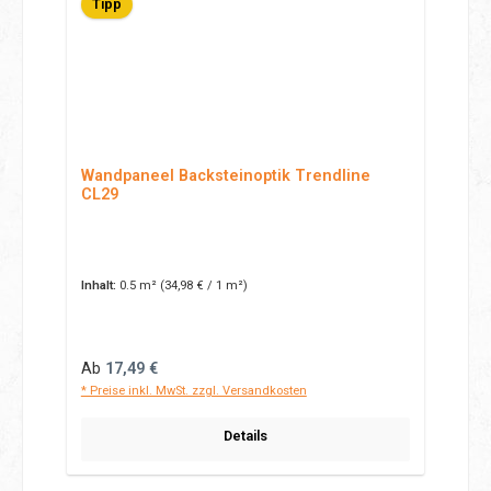
Tipp
Wandpaneel Backsteinoptik Trendline
CL29
Inhalt:
0.5 m²
(34,98 € / 1 m²)
Regulärer Preis:
Ab
17,49 €
* Preise inkl. MwSt. zzgl. Versandkosten
Details