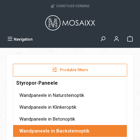
Zum Hauptinhalt springen
GÜNSTIGER VERSAND
Navigation
Produkte filtern
Styropor-Paneele
Wandpaneele in Natursteinoptik
Wandpaneele in Klinkeroptik
Wandpaneele in Betonoptik
Wandpaneele in Backsteinoptik