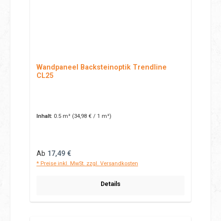
Wandpaneel Backsteinoptik Trendline
CL25
Inhalt:
0.5 m²
(34,98 € / 1 m²)
Regulärer Preis:
Ab
17,49 €
* Preise inkl. MwSt. zzgl. Versandkosten
Details