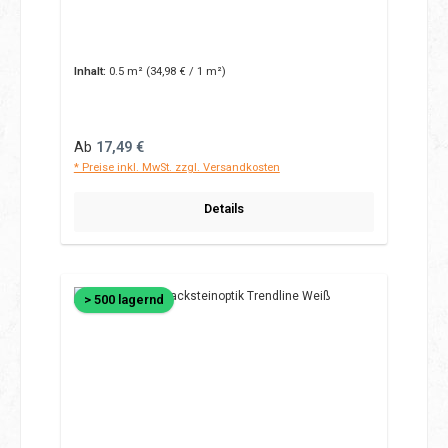
Inhalt:
0.5 m²
(34,98 € / 1 m²)
Regulärer Preis:
Ab
17,49 €
* Preise inkl. MwSt. zzgl. Versandkosten
Details
> 500 lagernd