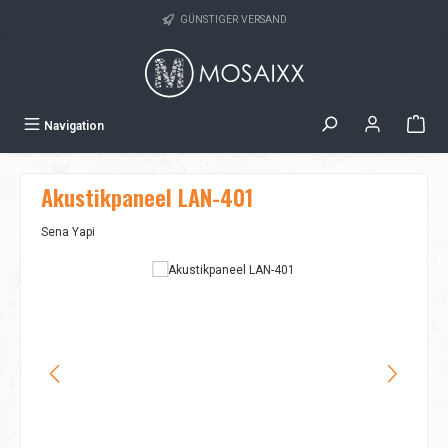
Zum Hauptinhalt springen
GÜNSTIGER VERSAND
Navigation
Akustikpaneel LAN-401
Sena Yapi
Bildergalerie überspringen