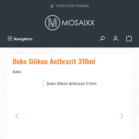
Zum Hauptinhalt springen
GÜNSTIGER VERSAND
Navigation
Beko Silikon Anthrazit 310ml
Beko
Bildergalerie überspringen