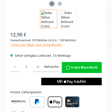
Regulärer Preis:
12,90 €
Verkaufseinheit:
310 Milliliter
(4,16 € / 100 Milliliter)
* Preise inkl. MwSt. zzgl. Versandkosten
Sofort verfügbar, Lieferzeit: 2-5 Werktage
Produkt Anzahl: Gib den gewünschten Wert ein oder benutze die Schaltflächen
Kartusche
In den Warenkorb
Unsere Zahlungsarten:
Amazon Pay
PayPal
Apple Pay
Kreditkarte