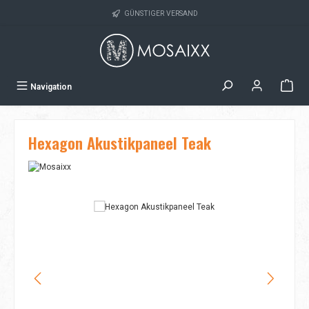
Zum Hauptinhalt springen
GÜNSTIGER VERSAND
Navigation
Hexagon Akustikpaneel Teak
Bildergalerie überspringen