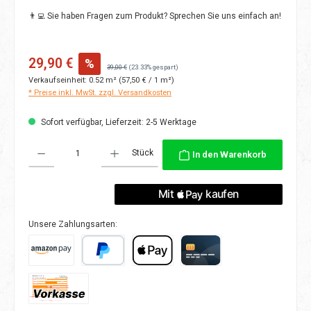
👨‍💻 Sie haben Fragen zum Produkt? Sprechen Sie uns einfach an!
Verkaufspreis:
29,90 €
%
Regulärer Preis:
39,00 €
(23.33% gespart)
Verkaufseinheit:
0.52 m²
(57,50 € / 1 m²)
* Preise inkl. MwSt. zzgl. Versandkosten
Sofort verfügbar, Lieferzeit: 2-5 Werktage
Produkt Anzahl: Gib den gewünschten Wert ein oder benutze die Schaltflächen
Stück
In den Warenkorb
Unsere Zahlungsarten:
Amazon Pay
PayPal
Apple Pay
Kreditkarte
Vorkasse