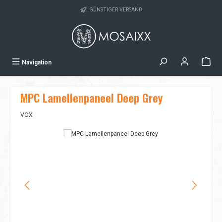
Zum Hauptinhalt springen
GÜNSTIGER VERSAND
Navigation
MPC Lamellenpaneel Deep Grey
VOX
Bildergalerie überspringen