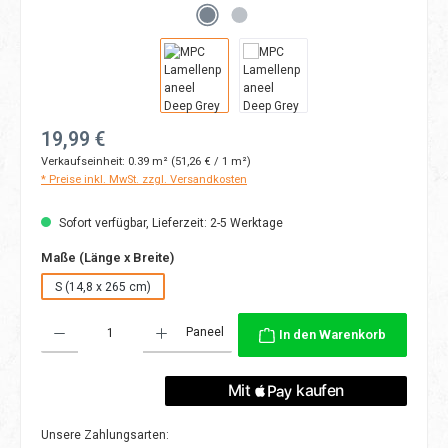
Regulärer Preis:
19,99 €
Verkaufseinheit:
0.39 m²
(51,26 € / 1 m²)
* Preise inkl. MwSt. zzgl. Versandkosten
Sofort verfügbar, Lieferzeit: 2-5 Werktage
auswählen
Maße (Länge x Breite)
S (14,8 x 265 cm)
Produkt Anzahl: Gib den gewünschten Wert ein oder benutze die Schaltflächen
Paneel
In den Warenkorb
Unsere Zahlungsarten: