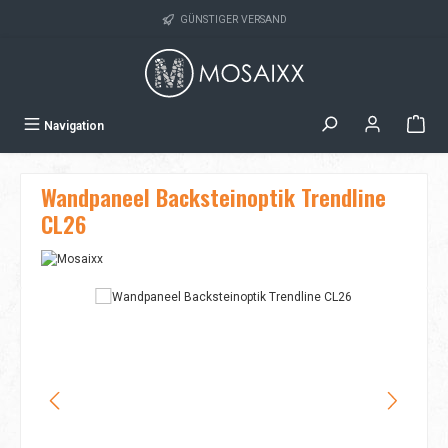
Zum Hauptinhalt springen
GÜNSTIGER VERSAND
Navigation
Wandpaneel Backsteinoptik Trendline
CL26
Bildergalerie überspringen