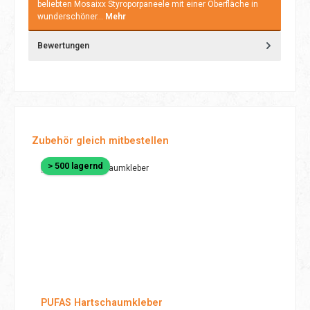
beliebten Mosaixx Styroporpaneele mit einer Oberfläche in
wunderschöner…
Mehr
Bewertungen
Produktgalerie überspringen
Zubehör gleich mitbestellen
> 500 lagernd
PUFAS Hartschaumkleber