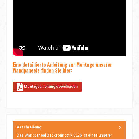
Eine detaillierte Anleitung zur Montage unserer
Wandpaneele finden Sie hier:
Montageanleitung downloaden
Beschreibung
Das Wandpaneel Backsteinoptik CL26 ist eines unserer