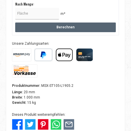
Nach Menge:
m²
Berechnen
Unsere Zahlungsarten:
Amazon Pay
PayPal
Apple Pay
Kreditkarte
Vorkasse
Produktnummer:
MSX-ST105-L1905.2
Länge:
20 mm
Breite:
1.000 mm
Gewicht:
15 kg
Dieses Produkt weiterempfehlen: