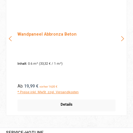
Wandpaneel Abbronza Beton
Inhalt:
0.6 m²
(33,32 € / 1 m²)
Regulärer Preis:
Ab
19,99 €
vorher 16,00 €
* Preise inkl. MwSt. zzgl. Versandkosten
Details
SERVICE-HOTLINE