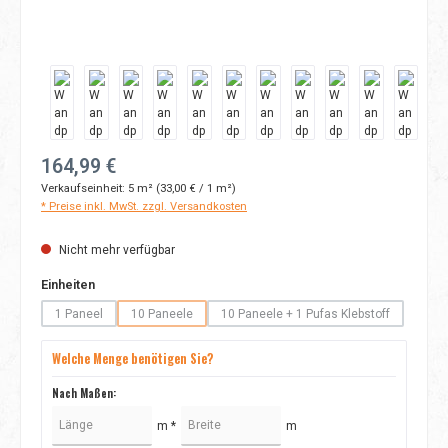
Regulärer Preis:
164,99 €
Verkaufseinheit:
5 m²
(33,00 € / 1 m²)
* Preise inkl. MwSt. zzgl. Versandkosten
Nicht mehr verfügbar
auswählen
Einheiten
1 Paneel
10 Paneele
10 Paneele + 1 Pufas Klebstoff
(Diese Option ist zurzeit nicht verfügbar.)
(Diese Option ist zurzeit nicht verfügbar.)
(Diese Option ist zurzeit nicht
Welche Menge benötigen Sie?
Nach Maßen:
m *
m