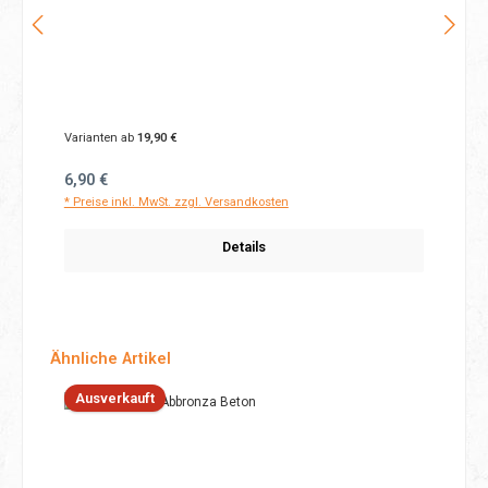
Varianten ab
19,90 €
Regulärer Preis:
6,90 €
* Preise inkl. MwSt. zzgl. Versandkosten
Details
Produktgalerie überspringen
Ähnliche Artikel
Ausverkauft