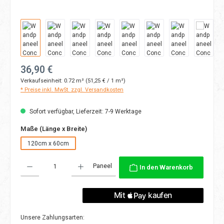
Regulärer Preis:
36,90 €
Verkaufseinheit:
0.72 m²
(51,25 € / 1 m²)
* Preise inkl. MwSt. zzgl. Versandkosten
Sofort verfügbar, Lieferzeit: 7-9 Werktage
auswählen
Maße (Länge x Breite)
120cm x 60cm
Produkt Anzahl: Gib den gewünschten Wert ein oder benutze die Schaltflächen
Paneel
In den Warenkorb
Unsere Zahlungsarten: