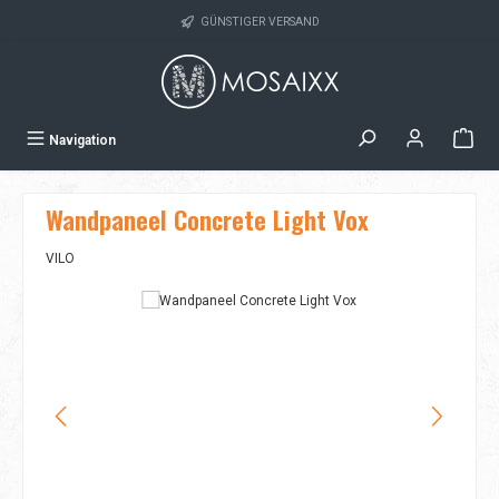
Zum Hauptinhalt springen
GÜNSTIGER VERSAND
Navigation
Wandpaneel Concrete Light Vox
VILO
Bildergalerie überspringen