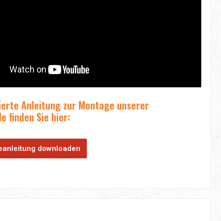
lierte Anleitung zur Montage unserer
 finden Sie hier:
anleitung downloaden