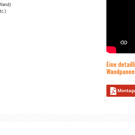
 Wand)
c.)
Eine detail
Wandpaneele
Montage