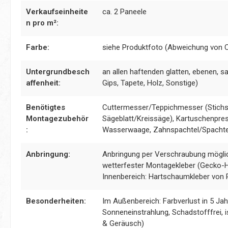
Verkaufseinheite
ca. 2 Paneele
n pro m²:
Farbe:
siehe Produktfoto (Abweichung von 
Untergrundbesch
an allen haftenden glatten, ebenen, s
affenheit:
Gips, Tapete, Holz, Sonstige)
Benötigtes
Cuttermesser/Teppichmesser (Stichs
Montagezubehör
Sägeblatt/Kreissäge), Kartuschenpress
:
Wasserwaage, Zahnspachtel/Spachte
Anbringung:
Anbringung per Verschraubung möglic
wetterfester Montagekleber (Gecko-Hy
Innenbereich: Hartschaumkleber von 
Besonderheiten:
Im Außenbereich: Farbverlust in 5 J
Sonneneinstrahlung, Schadstofffrei, 
& Geräusch)