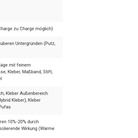
Charge zu Charge möglich)
auberen Untergründen (Putz,
äge mit feinem
e, Kleber, Maßband, Stift,
l
h, Kleber Außenbereich:
brid Kleber), Kleber
Pufas
ahren 10%-20% durch
isolierende Wirkung (Wärme