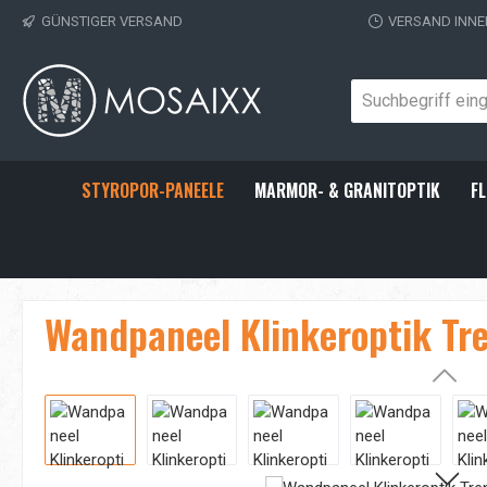
GÜNSTIGER VERSAND
VERSAND INNE
 Hauptinhalt springen
Zur Suche springen
Zur Hauptnavigation springen
STYROPOR-PANEELE
MARMOR- & GRANITOPTIK
FL
Wandpaneel Klinkeroptik Tr
Bildergalerie überspringen