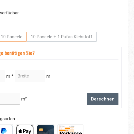
verfügbar
swählen
10 Paneele
10 Paneele + 1 Pufas Klebstoff
tion ist zurzeit nicht verfügbar.)
(Diese Option ist zurzeit nicht verfügbar.)
(Diese Option ist zurzeit nicht verfügbar.)
e benötigen Sie?
m *
m
m²
Berechnen
gsarten: