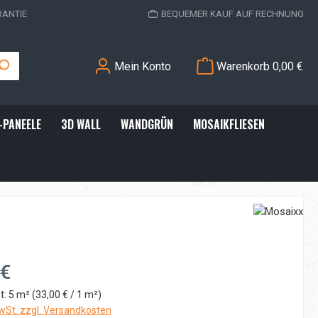
RANTIE
BEQUEMER KAUF AUF RECHNUNG
Mein Konto
Warenkorb
0,00 €
-PANEELE
3D WALL
WANDGRÜN
MOSAIKFLIESEN
:
 €
t:
5 m²
(33,00 € / 1 m²)
MwSt. zzgl. Versandkosten