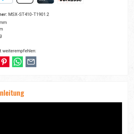
yPal
Apple Pay
Kreditkarte
Vorkasse
mer:
MSX-ST410-T1901.2
 mm
mm
g
t weiterempfehlen:
nleitung