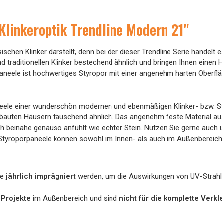
linkeroptik Trendline Modern 21"
ischen Klinker darstellt, denn bei der dieser Trendline Serie handelt
 traditionellen Klinker bestechend ähnlich und bringen Ihnen einen
neele ist hochwertiges Styropor mit einer angenehm harten Oberflä
eele einer wunderschön modernen und ebenmäßigen Klinker- bzw. Ste
uten Häusern täuschend ähnlich. Das angenehm feste Material aus S
uch beinahe genauso anfühlt wie echter Stein. Nutzen Sie gerne auc
Styroporpaneele können sowohl im Innen- als auch im Außenbereic
le
jährlich imprägniert
werden, um die Auswirkungen von UV-Strahlun
 Projekte
im Außenbereich und sind
nicht für die komplette Ver