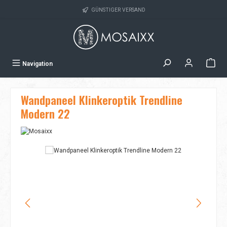
Zum Hauptinhalt springen
GÜNSTIGER VERSAND
Navigation
Wandpaneel Klinkeroptik Trendline
Modern 22
Bildergalerie überspringen