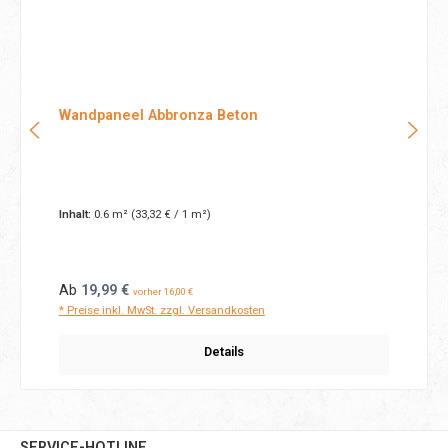
Wandpaneel Abbronza Beton
Inhalt:
0.6 m²
(33,32 € / 1 m²)
Regulärer Preis:
Ab
19,99 €
vorher 16,00 €
* Preise inkl. MwSt. zzgl. Versandkosten
Details
SERVICE-HOTLINE