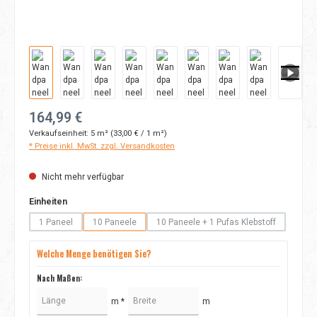
Regulärer Preis:
164,99 €
Verkaufseinheit:
5 m²
(33,00 € / 1 m²)
* Preise inkl. MwSt. zzgl. Versandkosten
Nicht mehr verfügbar
auswählen
Einheiten
1 Paneel
10 Paneele
10 Paneele + 1 Pufas Klebstoff
(Diese Option ist zurzeit nicht verfügbar.)
(Diese Option ist zurzeit nicht verfügbar.)
(Diese Option ist zurzeit nicht
Welche Menge benötigen Sie?
Nach Maßen:
m *
m