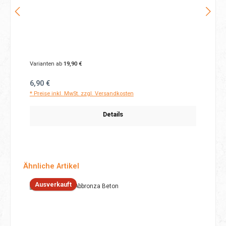
Varianten ab
19,90 €
Regulärer Preis:
6,90 €
* Preise inkl. MwSt. zzgl. Versandkosten
Details
Produktgalerie überspringen
Ähnliche Artikel
Ausverkauft