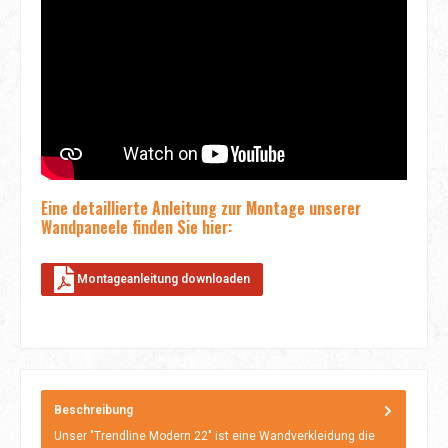
Eine detaillierte Anleitung zur Montage unserer
Wandpaneele finden Sie hier:
Montageanleitung downloaden
Beschreibung
Unser "Trendline Modern 22" ist eine Wandverkleidung die