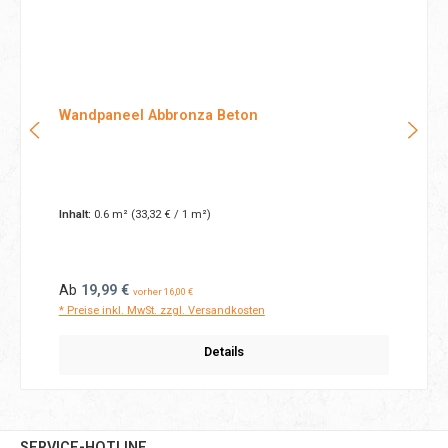
Wandpaneel Abbronza Beton
Inhalt:
0.6 m²
(33,32 € / 1 m²)
Regulärer Preis:
Ab
19,99 €
vorher 16,00 €
* Preise inkl. MwSt. zzgl. Versandkosten
Details
SERVICE-HOTLINE