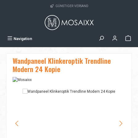
Zum Hauptinhalt springen
GÜNSTIGER VERSAND
Navigation
Wandpaneel Klinkeroptik Trendline
Modern 24 Kopie
Bildergalerie überspringen