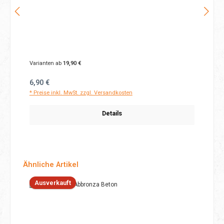
Varianten ab
19,90 €
Regulärer Preis:
6,90 €
* Preise inkl. MwSt. zzgl. Versandkosten
Details
Produktgalerie überspringen
Ähnliche Artikel
Ausverkauft