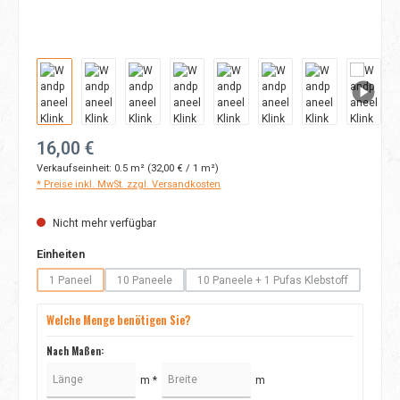
Regulärer Preis:
16,00 €
Verkaufseinheit:
0.5 m²
(32,00 € / 1 m²)
* Preise inkl. MwSt. zzgl. Versandkosten
Nicht mehr verfügbar
auswählen
Einheiten
1 Paneel
10 Paneele
10 Paneele + 1 Pufas Klebstoff
(Diese Option ist zurzeit nicht verfügbar.)
(Diese Option ist zurzeit nicht verfügbar.)
(Diese Option ist zurzeit nicht
Welche Menge benötigen Sie?
Nach Maßen:
m *
m