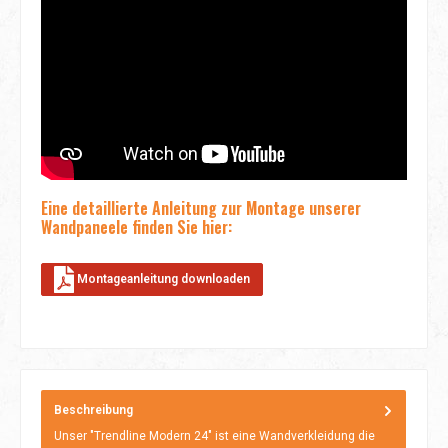
Eine detaillierte Anleitung zur Montage unserer
Wandpaneele finden Sie hier:
Montageanleitung downloaden
Beschreibung
Unser "Trendline Modern 24" ist eine Wandverkleidung die