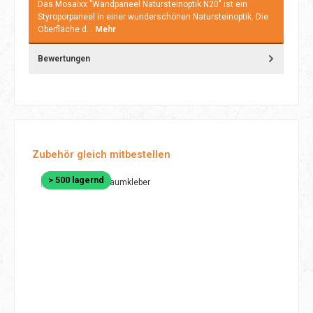
Das Mosaixx "Wandpaneel Natursteinoptik N20" ist ein
Styroporpaneel in einer wunderschönen Natursteinoptik. Die
Oberfläche d…
Mehr
Bewertungen
Produktgalerie überspringen
Zubehör gleich mitbestellen
> 500 lagernd