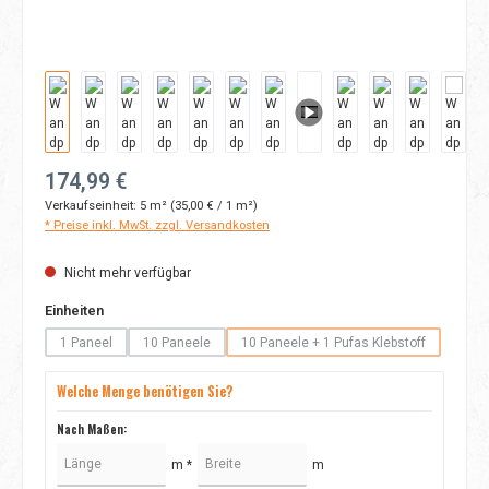
Regulärer Preis:
174,99 €
Verkaufseinheit:
5 m²
(35,00 € / 1 m²)
* Preise inkl. MwSt. zzgl. Versandkosten
Nicht mehr verfügbar
auswählen
Einheiten
1 Paneel
10 Paneele
10 Paneele + 1 Pufas Klebstoff
(Diese Option ist zurzeit nicht verfügbar.)
(Diese Option ist zurzeit nicht verfügbar.)
(Diese Option ist zurzeit nicht
Welche Menge benötigen Sie?
Nach Maßen:
m *
m