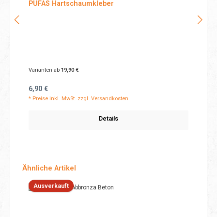
PUFAS Hartschaumkleber
Varianten ab
19,90 €
Regulärer Preis:
6,90 €
* Preise inkl. MwSt. zzgl. Versandkosten
Details
Produktgalerie überspringen
Ähnliche Artikel
Ausverkauft