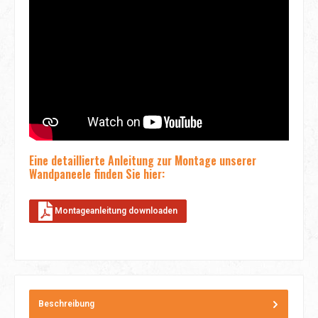
Eine detaillierte Anleitung zur Montage unserer
Wandpaneele finden Sie hier:
Montageanleitung downloaden
Beschreibung