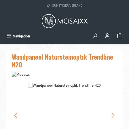
Zum Hauptinhalt springen
GÜNSTIGER VERSAND
Navigation
Wandpaneel Natursteinoptik Trendline
N20
Bildergalerie überspringen