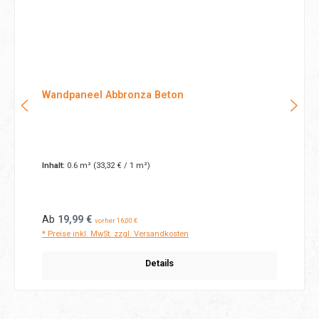
Wandpaneel Abbronza Beton
Inhalt:
0.6 m²
(33,32 € / 1 m²)
Regulärer Preis:
Ab
19,99 €
vorher 16,00 €
* Preise inkl. MwSt. zzgl. Versandkosten
Details