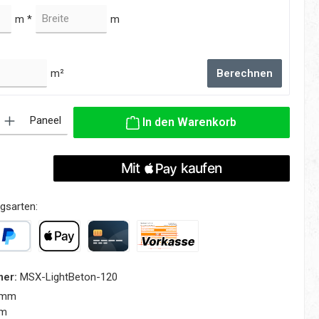
m *
m
m²
Berechnen
: Gib den gewünschten Wert ein oder benutze die Schaltflächen um die
Paneel
In den Warenkorb
gsarten:
yPal
Apple Pay
Kreditkarte
Vorkasse
mer:
MSX-LightBeton-120
 mm
mm