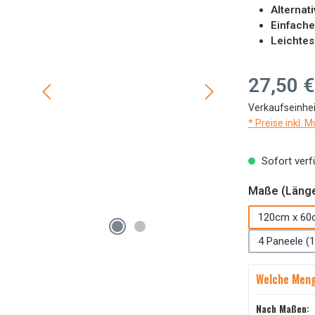
Alternat
Einfache
Leichtes
Regulärer Preis
27,50 €
Verkaufseinhei
* Preise inkl. 
Sofort verfü
Maße (Länge
120cm x 60
4 Paneele (1
Welche Meng
Nach Maßen: