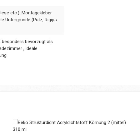
iese etc.): Montagekleber
de Untergründe (Putz, Rigips
h, besonders bevorzugt als
adezimmer , ideale
gung