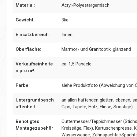
Material:
Acryl-Polyestergemisch
Gewicht:
3kg
Einsatzbereich:
Innen
Oberfläche:
Marmor- und Granitoptik, glänzend
Verkaufseinheite
ca. 1,5 Paneele
n pro m²:
Farbe:
siehe Produktfoto (Abweichung von 
Untergrundbesch
an allen haftenden glatten, ebenen, s
affenheit:
Gips, Tapete, Holz, Fliese, Sonstige)
Benötigtes
Cuttermesser/Teppichmesser (Stichsä
Montagezubehör
Kreissäge, Flex), Kartuschenpresse, Kl
:
Wasserwaage, Zahnspachtel/Spachte