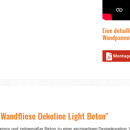
Eine detail
Wandpaneele
Montage
Wandfliese Dekoline Light Beton"
armor und zeitgemäßer Beton zu einer einzigartigen Designkreation. S