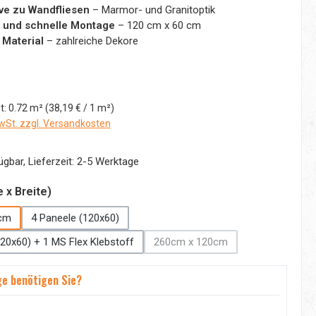
ive zu Wandfliesen
– Marmor- und Granitoptik
 und schnelle Montage
– 120 cm x 60 cm
 Material
– zahlreiche Dekore
:
t:
0.72 m²
(38,19 € / 1 m²)
MwSt. zzgl. Versandkosten
gbar, Lieferzeit: 2-5 Werktage
auswählen
 x Breite)
cm
4 Paneele (120x60)
20x60) + 1 MS Flex Klebstoff
260cm x 120cm
(Diese Option ist zurzeit nicht 
e benötigen Sie?