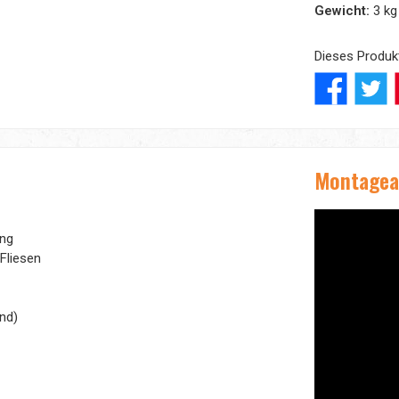
Gewicht:
3 kg
Dieses Produk
Montagea
ung
Fliesen
and)