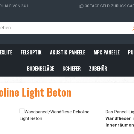
RHALB VON 24H
30 TAGE GELD-ZURÜCK-GA
EXLITE
FELSOPTIK
AKUSTIK-PANEELE
MPC PANEELE
PU
BODENBELÄGE
SCHIEFER
ZUBEHÖR
line Light Beton
Das Paneel Lig
Wandfliesen
Innenräumen