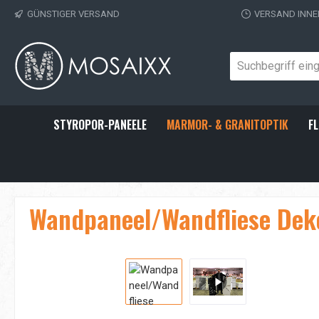
GÜNSTIGER VERSAND
VERSAND INNE
 Hauptinhalt springen
Zur Suche springen
Zur Hauptnavigation springen
STYROPOR-PANEELE
MARMOR- & GRANITOPTIK
FL
Wandpaneel/Wandfliese Deko
Bildergalerie überspringen