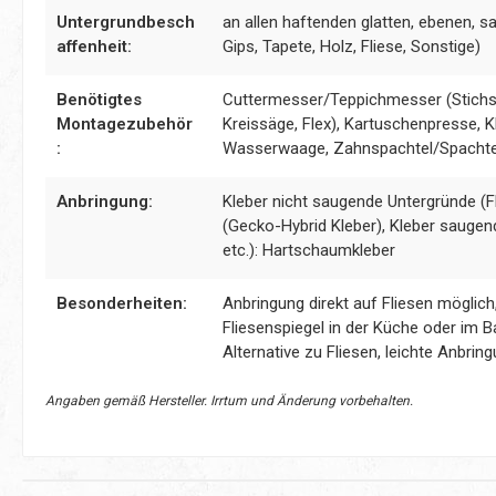
Untergrundbesch
an allen haftenden glatten, ebenen, s
affenheit:
Gips, Tapete, Holz, Fliese, Sonstige)
Benötigtes
Cuttermesser/Teppichmesser (Stichsä
Montagezubehör
Kreissäge, Flex), Kartuschenpresse, Kl
:
Wasserwaage, Zahnspachtel/Spachte
Anbringung:
Kleber nicht saugende Untergründe (Fl
(Gecko-Hybrid Kleber), Kleber saugen
etc.): Hartschaumkleber
Besonderheiten:
Anbringung direkt auf Fliesen möglic
Fliesenspiegel in der Küche oder im B
Alternative zu Fliesen, leichte Anbrin
Angaben gemäß Hersteller. Irrtum und Änderung vorbehalten.