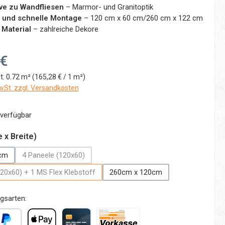
ive zu Wandfliesen
– Marmor- und Granitoptik
 und schnelle Montage
– 120 cm x 60 cm/260 cm x 122 cm
 Material
– zahlreiche Dekore
:
 €
t:
0.72 m²
(165,28 € / 1 m²)
MwSt. zzgl. Versandkosten
verfügbar
auswählen
 x Breite)
cm
4 Paneele (120x60)
(Diese Option ist zurzeit nicht verfügbar.)
20x60) + 1 MS Flex Klebstoff
260cm x 120cm
(Diese Option ist zurzeit nicht verfügbar.)
gsarten: