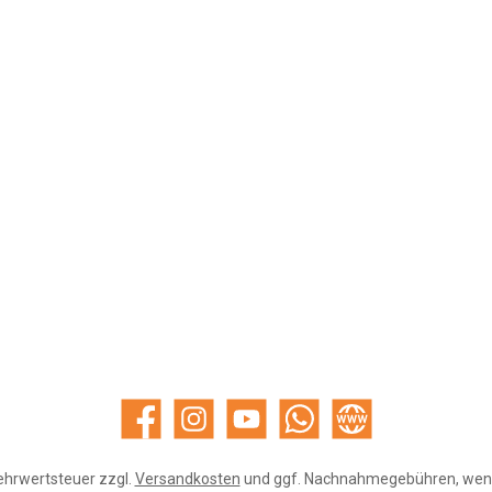
Facebook
Instagram
YouTube
WhatsApp
Website
Mehrwertsteuer zzgl.
Versandkosten
und ggf. Nachnahmegebühren, wenn