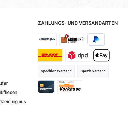
ZAHLUNGS- UND VERSANDARTEN
Amazon Pay
Selbstabholung
PayPal
DHL
DPD
Apple Pay
Speditionsversand
Spezialversand
aufen
kfliesen
Kreditkarte
Vorkasse
rkleidung aus