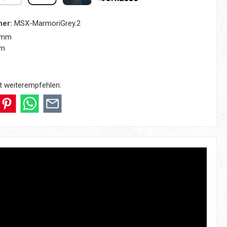
yPal
Apple Pay
Kreditkarte
Vorkasse
mer:
MSX-MarmoriGrey.2
 mm
mm
t weiterempfehlen: