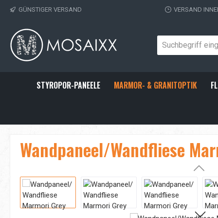
GÜNSTIGER VERSAND
VERSAND INNE
 Hauptinhalt springen
Zur Suche springen
Zur Hauptnavigation springen
STYROPOR-PANEELE
MARMOR- & GRANITOPTIK
FL
Wandpaneel/Wandfliese Mar
Bildergalerie überspringen