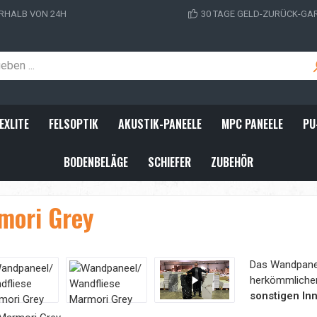
RHALB VON 24H
30 TAGE GELD-ZURÜCK-GA
EXLITE
FELSOPTIK
AKUSTIK-PANEELE
MPC PANEELE
PU
BODENBELÄGE
SCHIEFER
ZUBEHÖR
mori Grey
Das Wandpanee
herkömmliche
sonstigen I