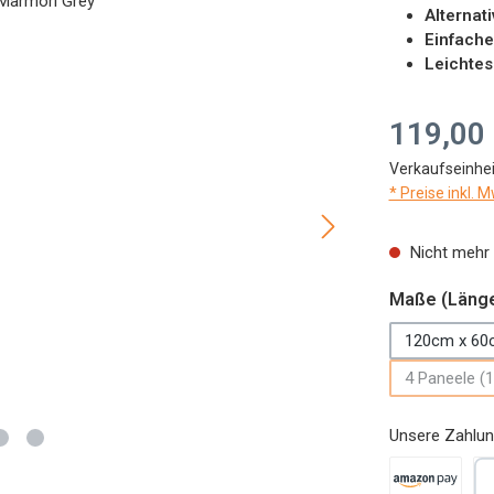
Alternat
Einfache
Leichtes
Regulärer Preis
119,00
Verkaufseinhei
* Preise inkl. 
Nicht mehr 
Maße (Länge
120cm x 60
4 Paneele (1
Unsere Zahlun