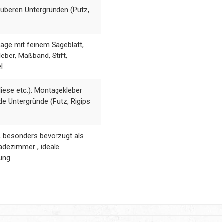
auberen Untergründen (Putz,
ge mit feinem Sägeblatt,
eber, Maßband, Stift,
l
iese etc.): Montagekleber
de Untergründe (Putz, Rigips
h, besonders bevorzugt als
adezimmer , ideale
gung