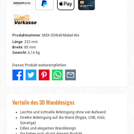
Amazon Pay
PayPal
Apple Pay
Kreditkarte
Vorkasse
Produktnummer:
MSX-3DWall-Mabel-We
Länge:
232 mm
Breite:
85 mm
Gewicht:
6,16 kg
Dieses Produkt weiterempfehlen:
Vorteile des 3D Wanddesigns
Leichte und schnelle Anbringung ohne viel Aufwand
Direkte Anbringung auf die Wand (Rigips, OSB, Holz,
Sonstige)
Edles und elegantes Wanddesign
Sie heben sich ab mit diesem Produkt