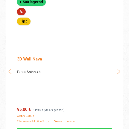
> 500 lagernd
Rabatt
%
Tipp
3D Wall Nava
Farbe:
Anthrazit
Verkaufspreis:
Regulärer Preis:
95,00 €
119,00 €
(20.17% gespart)
vorher 95,00 €
* Preise inkl. MwSt. zzgl. Versandkosten