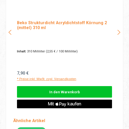
Beko Strukturdicht Acryldichtstoff Körnung 2
(mittel) 310 ml
Inhalt:
310 Milliliter
(2,55 € / 100 Milliliter)
Regulärer Preis:
7,90 €
* Preise inkl. MwSt. zzgl. Versandkosten
In den Warenkorb
Produktgalerie überspringen
Ähnliche Artikel