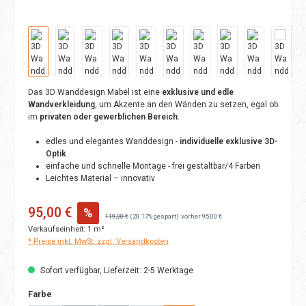
Das 3D Wanddesign Mabel ist eine
exklusive und edle
Wandverkleidung
, um Akzente an den Wänden zu setzen, egal ob
im
privaten oder gewerblichen Bereich
.
edles und elegantes Wanddesign -
individuelle exklusive 3D-
Optik
einfache und schnelle Montage - frei gestaltbar/4 Farben
Leichtes Material – innovativ
Verkaufspreis:
95,00 €
%
Regulärer Preis:
119,00 €
(20.17% gespart)
vorher 95,00 €
Verkaufseinheit:
1 m²
* Preise inkl. MwSt. zzgl. Versandkosten
Sofort verfügbar, Lieferzeit: 2-5 Werktage
auswählen
Farbe