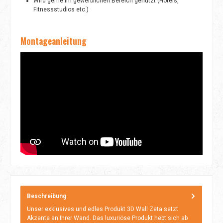
Wird gerne im gewerblichen Bereich genutzt (Hotels,
Fitnessstudios etc.)
Montageanleitung
Beschreibung
Unser exklusives und edles Produkt 3D Wall Zeta setzt
Akzente an Ihrer Wand. Das luxuriöse Produkt hebt sich ab