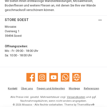
Wir bieten Ihnen erstklassige Wandverkleidungen, Mosaikfliesen,
Bodenfliesen und weitere Fliesen an, mit denen Sie Ihre vier Wände
geschmackvoll verschönern können.
STORE SOEST
Mosaixx
Overweg 1
59494 Soest
Öffnungszeiten:
Mo - Fr: 09:00 - 18:00 Uhr
Sa: 10:00 - 18:00 Uhr
Facebook
Instagram
YouTube
WhatsApp
Website
Kontakt
Über uns
Fragen und Antworten
Montage
Referenzen
Alle Preise inkl. gesetzl. Mehrwertsteuer zzgl.
Versandkosten
und ggf.
Nachnahmegebühren, wenn nicht anders angegeben.
© 2026 Mosaixx - Alle Rechte vorbehalten. Theme by
ThemeWare®