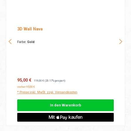
3D Wall Nava
Farbe:
Gold
Verkaufspreis:
Regulärer Preis:
95,00 €
119,00 €
(20.17% gespart)
vorher 95,00 €
* Preise inkl. MwSt. zzgl. Versandkosten
In den Warenkorb