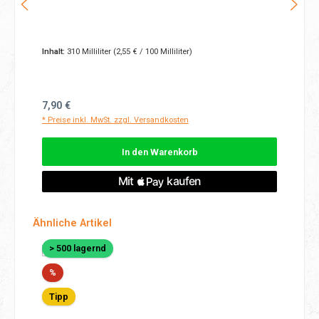
Inhalt:
310 Milliliter
(2,55 € / 100 Milliliter)
Regulärer Preis:
7,90 €
* Preise inkl. MwSt. zzgl. Versandkosten
In den Warenkorb
Produktgalerie überspringen
Ähnliche Artikel
> 500 lagernd
Rabatt
%
Tipp