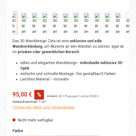
Das 3D Wanddesign Zeta ist eine
exklusive und edle
Wandverkleidung
, um Akzente an den Wänden zu setzen, egal ob
im
privaten oder gewerblichen Bereich
.
edles und elegantes Wanddesign -
individuelle exklusive 3D-
Optik
einfache und schnelle Montage - frei gestaltbar/5 Farben
Leichtes Material – innovativ
Verkaufspreis:
95,00 €
%
Regulärer Preis:
119,00 €
(20.17% gespart)
vorher 95,00 €
Verkaufseinheit:
1 m²
* Preise inkl. MwSt. zzgl. Versandkosten
Nicht mehr verfügbar
auswählen
Farbe