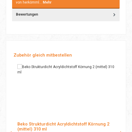
von herkömml…
Mehr
Bewertungen
Produktgalerie überspringen
Zubehör gleich mitbestellen
Beko Strukturdicht Acryldichtstoff Körnung 2
(mittel) 310 ml