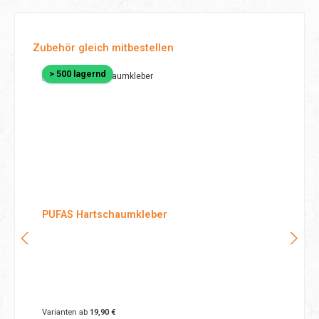
Produktgalerie überspringen
Zubehör gleich mitbestellen
> 500 lagernd
PUFAS Hartschaumkleber
Varianten ab
19,90 €