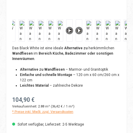
Das Black White ist eine ideale
Alternative zu
herkömmlichen
Wandfliesen
im
Bereich Küche, Badezimmer oder sonstigen
Innenräumen
.
Alternative zu Wandfliesen
– Marmor- und Granitoptik
Einfache und schnelle Montage
– 120 cm x 60 cm/260 cm x
122 cm
Leichtes Material
– zahlreiche Dekore
Regulärer Preis:
104,90 €
Verkaufseinheit:
2.88 m²
(36,42 € / 1 m²)
* Preise inkl. MwSt. zzgl. Versandkosten
Sofort verfügbar, Lieferzeit: 2-5 Werktage