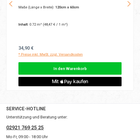
Maße (Länge x Breite):
120cm x 60cm
Inhalt:
0.72 m²
(48,47 € / 1 m²)
Regulärer Preis:
34,90 €
* Preise inkl. MwSt. zzgl. Versandkosten
In den Warenkorb
SERVICE-HOTLINE
Unterstützung und Beratung unter:
02921 769 25 25
Mo-Fr, 09:00 - 18:00 Uhr