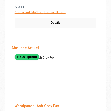
Regulärer Preis:
6,90 €
* Preise inkl. MwSt. zzgl. Versandkosten
Details
Produktgalerie überspringen
Ähnliche Artikel
> 500 lagernd
Wandpaneel Ash Grey Fox