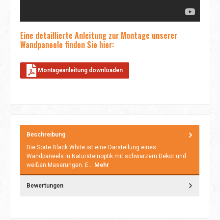
Eine detaillierte Anleitung zur Montage unserer
Wandpaneele finden Sie hier:
Montageanleitung downloaden
Beschreibung
Die Sorte Black White ist eine Darstellung eines
Wandpaneels in Natursteinoptik mit schwarzem Dekor und
weißen Maserungen. E…
Mehr
Bewertungen