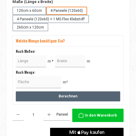
auswählen
Maße (Länge x Breite)
120cm x 60cm
4 Paneele (120x60)
4 Paneele (120x60) + 1 MS Flex Klebstoff
260cm x 120cm
Welche Menge benötigen Sie?
Nach Maßen:
m *
m
Nach Menge:
m²
Berechnen
Produkt Anzahl: Gib den gewünschten Wert ein oder benutze die Schaltflächen
Paneel
In den Warenkorb