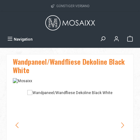
Zum Hauptinhalt springen
GÜNSTIGER VERSAND
Navigation
Wandpaneel/Wandfliese Dekoline Black
White
Bildergalerie überspringen