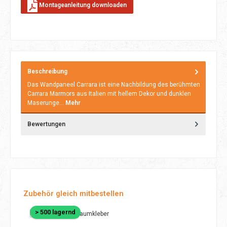
Montageanleitung downloaden
Beschreibung
Das Wandpaneel Carrara ist eine Nachbildung des berühmten
Carrara Marmors aus Italien mit hellem Dekor und dunklen
Maserunge…
Mehr
Bewertungen
Produktgalerie überspringen
Zubehör gleich mitbestellen
> 500 lagernd