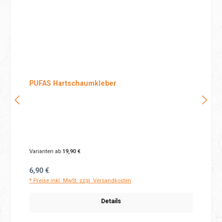
PUFAS Hartschaumkleber
Varianten ab
19,90 €
Regulärer Preis:
6,90 €
* Preise inkl. MwSt. zzgl. Versandkosten
Details