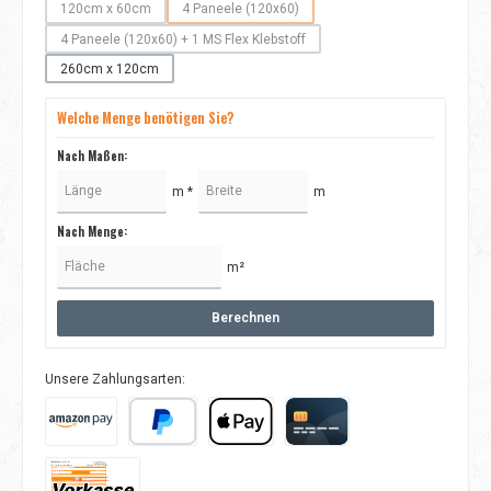
120cm x 60cm
4 Paneele (120x60)
(Diese Option ist zurzeit nicht verfügbar.)
(Diese Option ist zurzeit nicht verfügbar.)
4 Paneele (120x60) + 1 MS Flex Klebstoff
(Diese Option ist zurzeit nicht verfügbar.)
260cm x 120cm
Welche Menge benötigen Sie?
Nach Maßen:
m *
m
Nach Menge:
m²
Berechnen
Unsere Zahlungsarten:
Amazon Pay
PayPal
Apple Pay
Kreditkarte