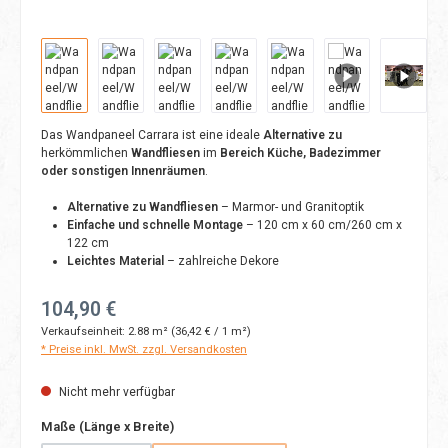
Das Wandpaneel Carrara ist eine ideale
Alternative zu
herkömmlichen
Wandfliesen
im
Bereich Küche, Badezimmer
oder sonstigen Innenräumen
.
Alternative zu Wandfliesen
– Marmor- und Granitoptik
Einfache und schnelle Montage
– 120 cm x 60 cm/260 cm x
122 cm
Leichtes Material
– zahlreiche Dekore
Regulärer Preis:
104,90 €
Verkaufseinheit:
2.88 m²
(36,42 € / 1 m²)
* Preise inkl. MwSt. zzgl. Versandkosten
Nicht mehr verfügbar
auswählen
Maße (Länge x Breite)