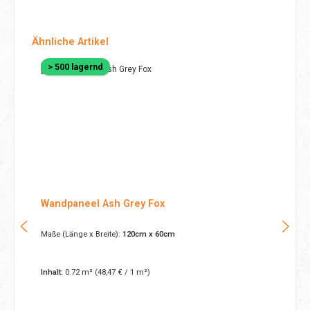
Produktgalerie überspringen
Ähnliche Artikel
> 500 lagernd
Wandpaneel Ash Grey Fox
Maße (Länge x Breite):
120cm x 60cm
Inhalt:
0.72 m²
(48,47 € / 1 m²)