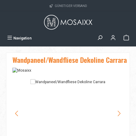
Zum Hauptinhalt springen
GÜNSTIGER VERSAND
Navigation
Wandpaneel/Wandfliese Dekoline Carrara
Bildergalerie überspringen